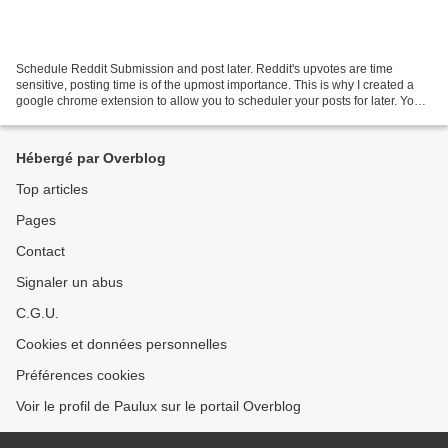
Schedule Reddit Submission and post later. Reddit's upvotes are time
sensitive, posting time is of the upmost importance. This is why I created a
google chrome extension to allow you to scheduler your posts for later. You
can download the extension here:...
Hébergé par Overblog
Top articles
Pages
Contact
Signaler un abus
C.G.U.
Cookies et données personnelles
Préférences cookies
Voir le profil de Paulux sur le portail Overblog