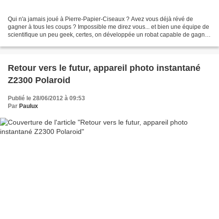
Qui n'a jamais joué à Pierre-Papier-Ciseaux ? Avez vous déjà révé de
gagner à tous les coups ? Impossible me direz vous... et bien une équipe de
scientifique un peu geek, certes, on développée un robat capable de gagner
avec un taux de réussite pret de...
Retour vers le futur, appareil photo instantané
Z2300 Polaroid
Publié le 28/06/2012 à 09:53
Par
Paulux