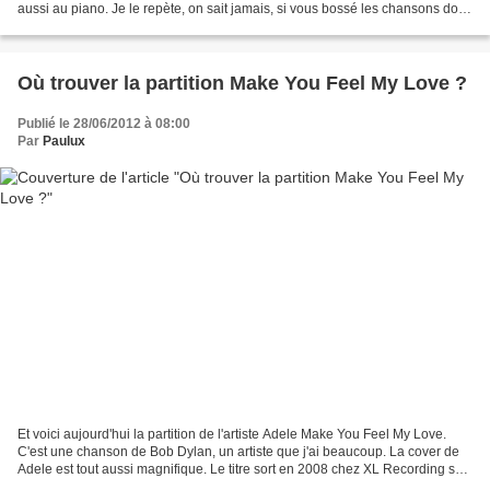
aussi au piano. Je le repète, on sait jamais, si vous bossé les chansons dont
les partitions sont...
Où trouver la partition Make You Feel My Love ?
Publié le 28/06/2012 à 08:00
Par
Paulux
Et voici aujourd'hui la partition de l'artiste Adele Make You Feel My Love.
C'est une chanson de Bob Dylan, un artiste que j'ai beaucoup. La cover de
Adele est tout aussi magnifique. Le titre sort en 2008 chez XL Recording sur
l'album 19. Ce sont vraiment...