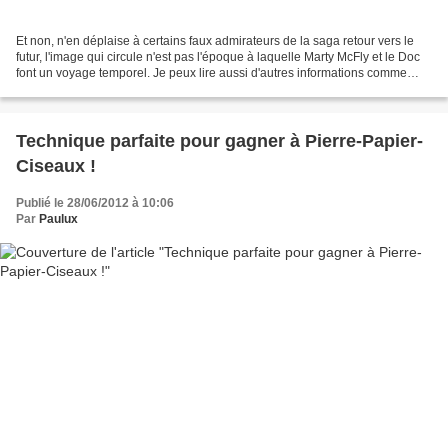
Et non, n'en déplaise à certains faux admirateurs de la saga retour vers le
futur, l'image qui circule n'est pas l'époque à laquelle Marty McFly et le Doc
font un voyage temporel. Je peux lire aussi d'autres informations comme
quoi l'image a été truqué,...
Technique parfaite pour gagner à Pierre-Papier-
Ciseaux !
Publié le 28/06/2012 à 10:06
Par
Paulux